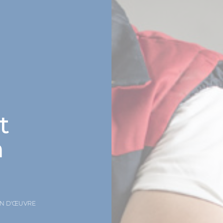
t
n
IN D'ŒUVRE