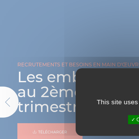
RECRUTEMENTS ET BESOINS EN MAIN D'ŒUVR
TOP métiers et
secteurs qui
recrutent
This site uses
Previous
O
TÉLÉCHARGER